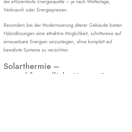
die effizienteste Energiequelle – je nach Wetterlage,
Verbrauch oder Energiepreisen.
Besonders bei der Modernisierung älterer Gebäude bieten
Hybridlösungen eine attraktive Möglichkeit, schrittweise auf
erneuerbare Energien umzusteigen, ohne komplett auf
bewährte Systeme zu verzichten.
Solarthermie –
umweltfreundliche Unterstützung
Die Nutzung der Sonne zur Wärmegewinnung erlebt durch
technologische Verbesserungen ein Comeback.
Solarthermieanlagen
liefern Wärme für Warmwasser und
können auch zur Heizungsunterstützung eingesetzt werden. In
Kombination mit Pufferspeichern und anderen Heizsystemen
lassen sich signifikante Einsparungen erzielen.